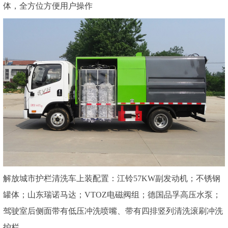
体，全方位方便用户操作
解放城市护栏清洗车上装配置：江铃57KW副发动机；不锈钢
罐体；山东瑞诺马达；VTOZ电磁阀组；德国品孚高压水泵；
驾驶室后侧面带有低压冲洗喷嘴、带有四排竖列清洗滚刷冲洗
护栏。