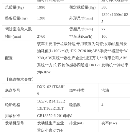
总质量(Kg)
1990
额定载质量(Kg)
580
4320x1600x182
整备质量(Kg)
1280
外形尺寸(mm)
5
驾驶室准乘人数
货厢尺寸(mm)
xx
轴距(mm)
2760
**车速(Km/h)
100
该车主要用于垃圾转运,专用装置为勾臂;发动机型号及
油耗值(L/100km)为:DK12C/6.00;ABS系统**器型号:W
配置
X80,ABS系统**器生产企业:浙江万向**有限公司,ABS
系统**方式:四轮传感器四通道.DK12C发动机**净功率
为63kW.
【底盘技术参数】
DXK1021TK8JH
底盘型号
燃料种类
汽油
9
165/70R14,155R
轮胎规格
轮胎数
4
13LT,165R13LT
排放标准
GB18352.6-2016国Ⅵ
发动机型号
发动机生产企业
排量(ml)
功率(Kw)
重庆小康动力有