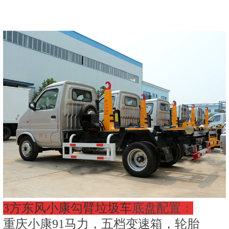
3方东风小康勾臂垃圾车
底盘配置：
重庆小康91马力，五档变速箱，轮胎