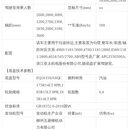
1650x2000,1950
驾驶室准乘人数
货厢尺寸(mm)
xx
2600,2800,3000,
3200,2700,3300,
轴距(mm)
**车速(Km/h)
100
2850,2900,3180,
3600
该车主要用于垃圾转运,主要装置为勾臂,整车长/前悬/轴
距对应关系:4960/1181/3000,4760/1181/2800,4560/118
配置
1/2600,4024/545/2700;ABS型号及厂家:APG3550500A,
浙江亚太机电股份有限公司,随底盘扩展驾驶室。
【底盘技术参数】
底盘型号
EQ1035SJ16QC
燃料种类
汽油
175R14LT 8PR,1
轮胎规格
85R15LT 8PR,18
轮胎数
6,4
5R14LT 8PR
排放标准
GB18352.6-2016国Ⅵ
发动机型号
发动机生产企业
排量(ml)
功率(Kw)
柳州五菱柳机动
力有限公司