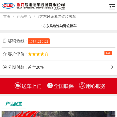
首页
/
产品中心
/
3方东风途逸勾臂垃圾车
3方东风途逸勾臂垃圾车
咨询热线 :
158 7122 6122
6条
客户评价 :
分期付款 : 首付20%
产品配置