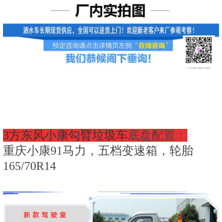
3方东风小康勾臂垃圾车
底盘配置：
重庆小康91马力，五档变速箱，轮胎
165/70R14