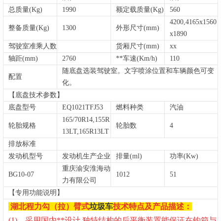
总质量(Kg)
1990
额定载质量(Kg)
560
4200,4165x1560
整备质量(Kg)
1300
外形尺寸(mm)
x1890
驾驶室准乘人数
货厢尺寸(mm)
xx
轴距(mm)
2760
**车速(Km/h)
110
随底盘选装驾驶室。文字喷涂位置和车辆颜色可变
配置
化。
【底盘技术参数】
底盘型号
EQ1021TFJ53
燃料种类
汽油
165/70R14,155R
轮胎规格
轮胎数
4
13LT,165R13LT
排放标准
发动机型号
发动机生产企业
排量(ml)
功率(Kw)
重庆渝安淮海动
BG10-07
1012
51
力有限公司
【专用功能说明】
湖北程力勾（拉）臂式
垃圾车
技术特点及产品描述：
(1)、采用国内**设计,独特结构的后平衡装置能保证在钩箱与