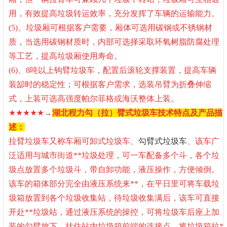
用，有效提高垃圾转运效率，充分发挥了车辆的运输能力。
(5)、垃圾厢可根据客户需要，厢体可选用碳钢或不锈钢材
质，当选用碳钢材质时，内部可选择采取环氧树脂防腐处理
等工艺，提高垃圾厢使用寿命。
(6)、8吨以上钩臂垃圾车，配置后滚轮支撑装置，提高车辆
装缷时的稳定性；可根据客户需求，选装吊臂为折叠伸缩
式，上装可选高强度帕尔菲格或海沃整体上装。
★★★★★
→
湖北程力勾（拉）臂式垃圾车技术特点及产品描
述：
拉臂垃圾车又称车厢可卸式垃圾车、
勾臂式垃圾车
、该车广
泛适用与城市街道**垃圾处理，可一车配备多个斗，各个垃
圾点放置多个垃圾斗，带自卸功能，液压操作，方便倾倒。
该车的箱体部分完全由液压系统来**，在平日里可将车载垃
圾箱放置到各个垃圾收集站，待垃圾收集满后，该车可直接
开赴**垃圾站，通过液压系统的操控，可将垃圾车后座上加
装的勾臂放下，挂住站内垃圾箱前端的连接点，将垃圾箱拉*