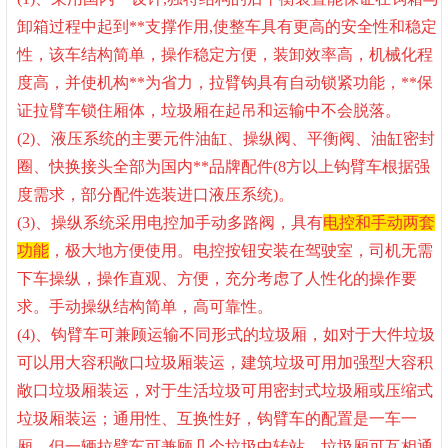
卸箱过程中起到**支撑作用,使整车具有更高的安全性和稳定
性，该车结构简单，操作稳定方便，装卸效率高，机械化程
度高，并使机构**为省力，拉臂钩具有自动锁紧功能，**保
证拉臂车锁住厢体，垃圾厢在起吊和运输中不会脱落。
(2)、液压系统的主要元件油缸、操纵阀、平衡阀、油缸密封
圈、快换接头全部为国内**品牌配件(8方以上钩臂车根据强
度需求，部分配件选装进口液压系统)。
(3)、操纵系统采用电控加手动多路阀，具有
电控和手动两套
功能
，极大地方便使用。电控按钮安装在驾驶室，司机无需
下车操纵，操作直观、方便，充分考虑了人性化的操作要
求。手动操纵结构简单，高可靠性。
(4)、钩臂车可兼顾运输不同形式的垃圾厢，如对于大件垃圾
可以用大容积敞口垃圾厢装运，建筑垃圾可用加强型大容积
敞口垃圾厢装运，对于生活垃圾可用密封式垃圾厢或压缩式
垃圾厢装运；通用性、互换性好，钩臂车的配置是一车一
厢，但一辆拉臂车可兼顾几个垃圾中转站，垃圾厢可互相通