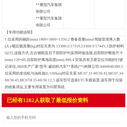
**重型汽车集团
有限公司
**重型汽车集团
有限公司
【专用功能说明】
1.仅采用的轴距(mm):1800+3800+1350;2.整备质量(mm)/驾驶室准乘人数
(人)/额定载质量(kg)对应关系为:13360/2/17510,13360/3/17445;3.防护材料:
Q235,连接方式:左右侧面及后下部防护均采用焊接连接,后部防护断面尺寸
(mm):120×60,后部防护离地高度(mm):490;4.安装具有卫星定位功能的行驶
记录仪,ABS生产厂家/型号:威伯科汽车**系统(**)有限公司/4460046300;5.
仅采用的发动机与油耗值(L/100km)对应关系:MC07.31-60/36.45,MC07.34-
60/36.45,MC07H.35-60/36.12;5.该车型可选装ETC车载装置,该车用于垃圾
的收集清运,主要专用装置为勾臂系统.
已经有1282人获取了最低报价资料