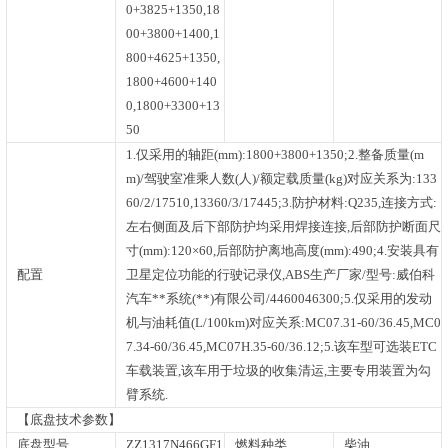
0+3825+1350,18
00+3800+1400,1
800+4625+1350,
1800+4600+140
0,1800+3300+13
50
1.仅采用的轴距(mm):1800+3800+1350;2.整备质量(m
m)/驾驶室准乘人数(人)/额定载质量(kg)对应关系为:133
60/2/17510,13360/3/17445;3.防护材料:Q235,连接方式:
左右侧面及后下部防护均采用焊接连接,后部防护断面尺
寸(mm):120×60,后部防护离地高度(mm):490;4.安装具有
配置
卫星定位功能的行驶记录仪,ABS生产厂家/型号:威伯科
汽车**系统(**)有限公司/4460046300;5.仅采用的发动
机与油耗值(L/100km)对应关系:MC07.31-60/36.45,MC0
7.34-60/36.45,MC07H.35-60/36.12;5.该车型可选装ETC
车载装置,该车用于垃圾的收集清运,主要专用装置为勾
臂系统.
【底盘技术参数】
底盘型号
ZZ1317N466GF1
燃料种类
柴油