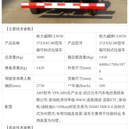
【主要技术参数】
程力威牌CLW50
程力威牌CLW50
产品名称
37ZXXCH6型车
产品型号
37ZXXCH6型车
厢可卸式垃圾车
厢可卸式垃圾车
总质量(Kg)
3000
额定载质量(Kg)
1450
4480x1700x197
整备质量(Kg)
1420
外形尺寸(mm)
0
驾驶室准乘人数
货厢尺寸(mm)
xx
轴距(mm)
2750
**车速(Km/h)
100
ABS型号:YF9;ABS生产企业:武汉元丰汽车电控系统有
限公司;发动机净功率值:80kW;选装描述:选装ETC;发动
配置
机/油耗值(L/100km)对应关系为:DAM15KR/6.4;自卸方
式为勾臂式;专用功能及装置:该车主要用于垃圾转运,专
用装置为勾臂;;
【底盘技术参数】