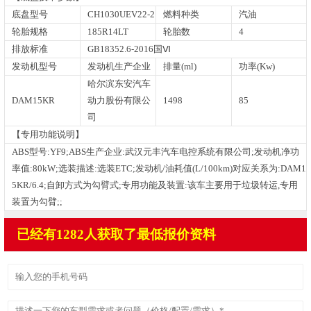
底盘型号
CH1030UEV22-2
燃料种类
汽油
轮胎规格
185R14LT
轮胎数
4
排放标准
GB18352.6-2016国Ⅵ
发动机型号
发动机生产企业
排量(ml)
功率(Kw)
哈尔滨东安汽车
DAM15KR
动力股份有限公
1498
85
司
【专用功能说明】
ABS型号:YF9;ABS生产企业:武汉元丰汽车电控系统有限公司;发动机净功
率值:80kW;选装描述:选装ETC;发动机/油耗值(L/100km)对应关系为:DAM1
5KR/6.4;自卸方式为勾臂式;专用功能及装置:该车主要用于垃圾转运,专用
装置为勾臂;;
已经有1282人获取了最低报价资料