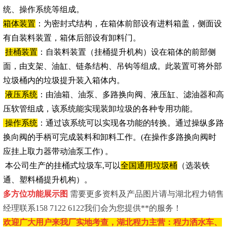
统、操作系统等组成。
箱体装置
：为密封式结构，在箱体前部设有进料箱盖，侧面设
有自装料装置，箱体后部设有卸料门。
挂桶装置
：自装料装置（挂桶提升机构）设在箱体的前部侧
面，由支架、油缸、链条结构、吊钩等组成。此装置可将外部
垃圾桶内的垃圾提升装入箱体内。
液压系统
：由油箱、油泵、多路换向阀、液压缸、滤油器和高
压软管组成，该系统能实现装卸垃圾的各种专用功能。
操作系统
：通过该系统可以实现各功能的转换。通过操纵多路
换向阀的手柄可完成装料和卸料工作。(在操作多路换向阀时
应挂上取力器带动油泵工作) 。
本公司生产的挂桶式垃圾车,可以
全国通用垃圾桶
（选装铁
通、塑料桶提升机构）。
多方位功能展示图
需要更多资料及产品图片请与湖北程力销售
经理联系158 7122 6122我们会为您提供**的服务！
欢迎广大用户来我厂实地考查，湖北程力主营：程力洒水车、