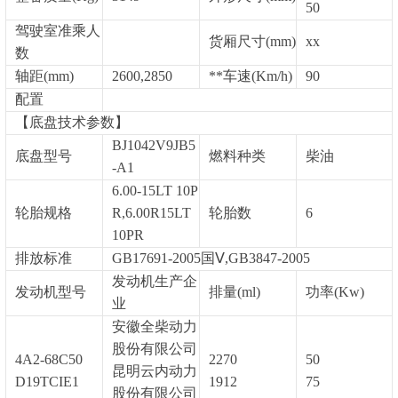
50
驾驶室准乘人
货厢尺寸(mm)
xx
数
轴距(mm)
2600,2850
**车速(Km/h)
90
配置
【底盘技术参数】
BJ1042V9JB5
底盘型号
燃料种类
柴油
-A1
6.00-15LT 10P
轮胎规格
R,6.00R15LT
轮胎数
6
10PR
排放标准
GB17691-2005国Ⅴ,GB3847-2005
发动机生产企
发动机型号
排量(ml)
功率(Kw)
业
安徽全柴动力
股份有限公司
4A2-68C50
2270
50
昆明云内动力
D19TCIE1
1912
75
股份有限公司