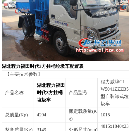
湖北程力
福田时代3方
挂桶垃圾车
配置表
【主要技术参数】
程力威牌CL
湖北程力
福田
W5041ZZZB5
产品名称
时代3方
挂桶
产品型号
型自装卸式垃
垃圾车
圾车
额定载质量(K
总质量(Kg)
4294
1015
g)
4815x1840x23
整备质量(Kg)
3149
外形尺寸(mm)