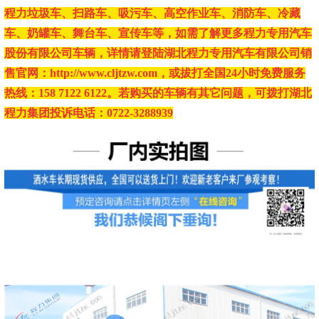
程力垃圾车、扫路车、吸污车、高空作业车、消防车、冷藏
车、奶罐车、舞台车、宣传车等，如需了解更多程力专用汽车
股份有限公司车辆，详情请登陆湖北程力专用汽车有限公司销
售官网：http://www.cljtzw.com，或拔打全国24小时免费服务
热线：158 7122 6122。若购买的车辆有其它问题，可拨打湖北
程力集团投诉电话：0722-3288939