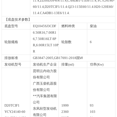
11.4,ZD30D16-6N/11.4,CA4DB1-11E6/11.4,YCY24140-
60/11.4,D20TCIF1/11.4.Q23-115E60/11.4.H20-120E60/
11.4.CA4DB1-13E6/11.4.
【底盘技术参数】
底盘型号
EQ1045SJ3CDF
燃料种类
柴油
6.50R16,7.00R1
6,7.50R16LT 8P
轮胎规格
轮胎数
6
R,6.00R15LT 10P
R
排放标准
GB3847-2005,GB17691-2018国Ⅵ
发动机型号
发动机生产企业
排量(ml)
功率(Kw)
昆明云内动力股
份有限公司
广西玉柴机器股
份有限公司
**汽车集团有限
公司
D20TCIF1
1999
93
东风轻型发动机
YCY24140-60
2360
103
有限公司