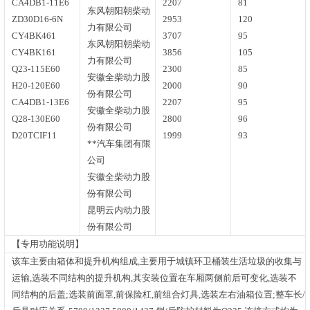
CA4DB1-11E6
2207
81
东风朝阳朝柴动
ZD30D16-6N
2953
120
力有限公司
CY4BK461
3707
95
东风朝阳朝柴动
CY4BK161
3856
105
力有限公司
Q23-115E60
2300
85
安徽全柴动力股
H20-120E60
2000
90
份有限公司
CA4DB1-13E6
2207
95
安徽全柴动力股
Q28-130E60
2800
96
份有限公司
D20TCIF11
1999
93
**汽车集团有限
公司
安徽全柴动力股
份有限公司
昆明云内动力股
份有限公司
【专用功能说明】
该车主要由箱体和提升机构组成,主要用于城镇环卫桶装生活垃圾的收集与
运输,选装不同结构的提升机构,其安装位置在车厢两侧前后可变化,选装不
同结构的后盖;选装前面罩,前保险杠,前组合灯具,选装左右油箱位置;整车长/