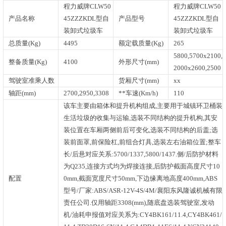
程力威牌CLW50
程力威牌CLW50
产品名称
45ZZZKDL型自
产品型号
45ZZZKDL型自
装卸式垃圾车
装卸式垃圾车
总质量(Kg)
4495
额定载质量(Kg)
265
5800,5700x2100,
整备质量(Kg)
4100
外形尺寸(mm)
2000x2600,2500
驾驶室准乘人数
货厢尺寸(mm)
xx
轴距(mm)
2700,2950,3308
**车速(Km/h)
110
该车主要由箱体和提升机构组成,主要用于城镇环卫桶装
生活垃圾的收集与运输,选装不同结构的提升机构,其安
装位置在车厢两侧前后可变化,选装不同结构的后盖;选
装前面罩,前保险杠,前组合灯具,选装左右油箱位置;整车
长/后悬对应关系:5700/1337,5800/1437.侧/后防护材料
为Q235,连接方式均为焊接连接,后防护截面高度尺寸10
配置
0mm,截面宽度尺寸50mm,下边缘离地高度400mm,ABS
型号/厂家:ABS/ASR-12V-4S/4M/襄阳东风隆诚机械有限
责任公司.仅用轴距3308(mm),随底盘选装驾驶室,发动
机/油耗申报值对应关系为:CY4BK161/11.4,CY4BK461/