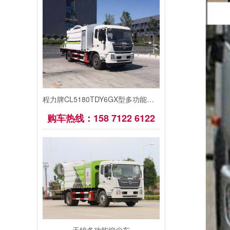
程力牌CL5180TDY6GX型多功能抑尘车
购车热线：158 7122 6122