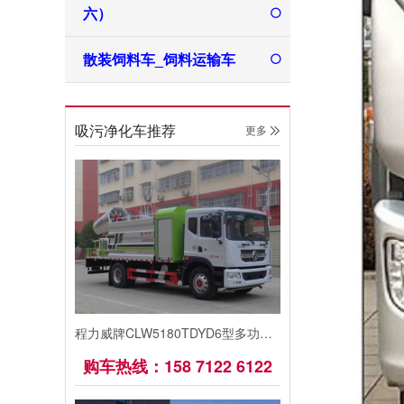
六）
散装饲料车_饲料运输车
吸污净化车推荐
更多 
程力威牌CLW5180TDYD6型多功能抑尘车
购车热线：158 7122 6122