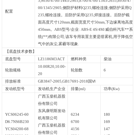
5,9050/4700/1445/2905,8700/4700/1345/2655,8950/47
00/1345/2905;侧防护材料Q235,螺栓连接;侧防护采用Q
配置
235,螺栓连接。后防护采用Q235,焊接连接。后防护截
面高度尺寸120mm,截面宽度尺寸50mm,下边缘离地高度
450mm。ABS型号/企业: ABS-E 4S/4M/威伯科汽车**系
统(**)有限公司;该车专用装置主要是喷雾机,用于降低空
气中的灰尘,雾霾等现象.
【底盘技术参数】
底盘型号
LZ1186M3ACT
燃料种类
柴油
10.00R20,10.00-
轮胎规格
轮胎数
6
20
排放标准
GB3847-2005,GB17691-2018国Ⅵ
发动机型号
发动机生产企业
排量(ml)
功率(Kw)
广西玉柴机器股
份有限公司
东风康明斯发动
YCS06245-60
6234
180
机有限公司
D6.7NS6B230
6700
169
广西玉柴机器股
YCS04200-68
4156
147
份有限公司