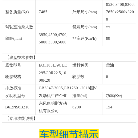
8530,8400,8200,
整备质量(Kg)
7485
外形尺寸(mm)
7650x2500x320
0
驾驶室准乘人数
货厢尺寸(mm)
xx
3950,4500,4700,
轴距(mm)
**车速(Km/h)
89
5000,5300,5600
【底盘技术参数】
底盘型号
EQ1185LJ9CDE
燃料种类
柴油
295/80R22.5,10.
轮胎规格
轮胎数
6
00R20
排放标准
GB3847-2005,GB17691-2018国Ⅵ
发动机型号
发动机生产企业
排量(ml)
功率(Kw)
东风康明斯发动
B6.2NS6B210
6200
154
机有限公司
【专用功能说明】
车型细节描示