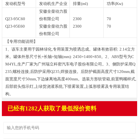
发动机型号
发动机生产企业
排量(ml)
功率(Kw)
安徽全柴动力股
Q23-95C60
份有限公司
2300
70
Q23-95E60
安徽全柴动力股
2300
70
份有限公司
【专用功能说明】
1、该车主要用于园林绿化,专用装置为喷洒总成。罐体有效容积: 2.14立方
米。罐体外形尺寸长×长轴×短轴(mm): 2450×1400×850。2、ABS型号为C
M4YL,生产厂家为广州瑞立科密汽车电子股份有限公司。3、侧防护采用Q
235,螺栓连接;后防护采用Q235,焊接连接。后防护截面高度尺寸120mm,截
面宽度尺寸50mm,下边缘离地高度400mm。选装方形软管箱,前置鸭嘴样式,
后部箭头指示灯,上绿货浇灌系统,下喷雾装置,上弧形喷雾及专用装置结
构。
已经有1282人获取了最低报价资料