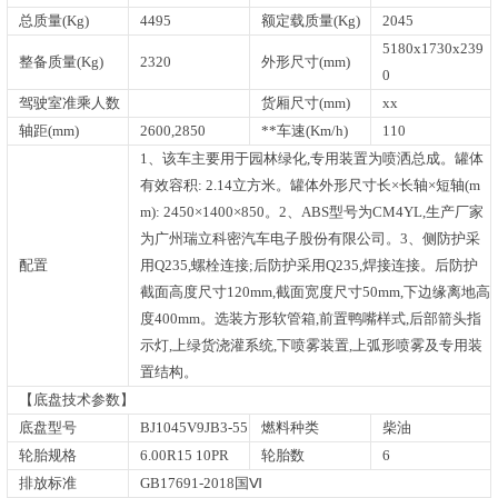
总质量(Kg)
4495
额定载质量(Kg)
2045
5180x1730x239
整备质量(Kg)
2320
外形尺寸(mm)
0
驾驶室准乘人数
货厢尺寸(mm)
xx
轴距(mm)
2600,2850
**车速(Km/h)
110
1、该车主要用于园林绿化,专用装置为喷洒总成。罐体
有效容积: 2.14立方米。罐体外形尺寸长×长轴×短轴(m
m): 2450×1400×850。2、ABS型号为CM4YL,生产厂家
为广州瑞立科密汽车电子股份有限公司。3、侧防护采
配置
用Q235,螺栓连接;后防护采用Q235,焊接连接。后防护
截面高度尺寸120mm,截面宽度尺寸50mm,下边缘离地高
度400mm。选装方形软管箱,前置鸭嘴样式,后部箭头指
示灯,上绿货浇灌系统,下喷雾装置,上弧形喷雾及专用装
置结构。
【底盘技术参数】
底盘型号
BJ1045V9JB3-55
燃料种类
柴油
轮胎规格
6.00R15 10PR
轮胎数
6
排放标准
GB17691-2018国Ⅵ