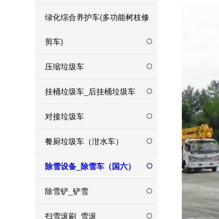
绿化综合养护车(多功能树枝修
剪车)
压缩垃圾车
挂桶垃圾车_后挂桶垃圾车
对接垃圾车
餐厨垃圾车（泔水车）
除雪设备_除雪车（国六）
除雪铲_铲雪
扫雪滚刷_雪滚