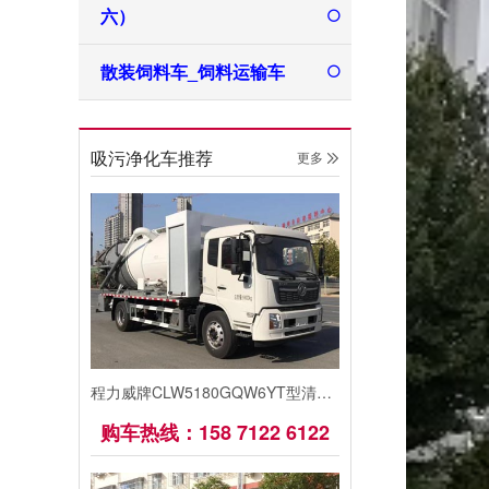
六）
散装饲料车_饲料运输车
吸污净化车推荐
更多 
程力威牌CLW5180GQW6YT型清洗吸污车
购车热线：158 7122 6122