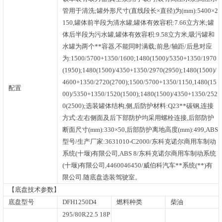
管用于清洗;罐外形尺寸(直线段长×直径)为(mm):5400×2
150,罐体前半段为清水罐,罐体有效容积:7.66立方米;罐
体后半段为污水罐,罐体有效容积:9.58立方米,吸污罐和
水罐为两个**容器,不能同时满载;前悬/轴距/后悬对应
为:1500/5700+1350/1600;1480(1500)/5350+1350/1970
(1950);1480(1500)/4350+1350/2970(2950);1480(1500)/
4600+1350/2720(2700);1500/5700+1350/1150,1480(15
配置
00)/5350+1350/1520(1500);1480(1500)/4350+1350/252
0(2500);选装罐体结构,侧,后防护材料:Q23**碳钢,连接
方式:左右侧面及后下部防护均采用螺栓连接,后部防护
断面尺寸(mm):330×50,后部防护离地高度(mm):499,ABS
型号/生产厂家:3631010-C2000/东科克诺尔商用车制动
系统(十堰)有限公司,ABS 8/东科克诺尔商用车制动系统
(十堰)有限公司,4460046450/威伯科汽车**系统(**)有
限公司.随底盘选装驾驶室。
【底盘技术参数】
底盘型号
DFH1250D4
燃料种类
柴油
295/80R22.5 18P