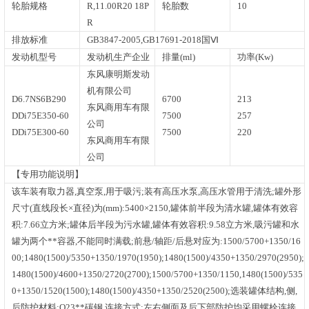
轮胎规格
R,11.00R20 18P
轮胎数
10
R
排放标准
GB3847-2005,GB17691-2018国Ⅵ
发动机型号
发动机生产企业
排量(ml)
功率(Kw)
东风康明斯发动
机有限公司
D6.7NS6B290
6700
213
东风商用车有限
DDi75E350-60
7500
257
公司
DDi75E300-60
7500
220
东风商用车有限
公司
【专用功能说明】
该车装有取力器,真空泵,用于吸污;装有高压水泵,高压水管用于清洗;罐外形
尺寸(直线段长×直径)为(mm):5400×2150,罐体前半段为清水罐,罐体有效容
积:7.66立方米;罐体后半段为污水罐,罐体有效容积:9.58立方米,吸污罐和水
罐为两个**容器,不能同时满载;前悬/轴距/后悬对应为:1500/5700+1350/16
00;1480(1500)/5350+1350/1970(1950);1480(1500)/4350+1350/2970(2950);
1480(1500)/4600+1350/2720(2700);1500/5700+1350/1150,1480(1500)/535
0+1350/1520(1500);1480(1500)/4350+1350/2520(2500);选装罐体结构,侧,
后防护材料:Q23**碳钢,连接方式:左右侧面及后下部防护均采用螺栓连接,