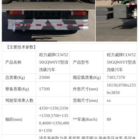
【主要技术参数】
程力威牌CLW52
程力威牌CLW52
产品名称
50GQW6YT型清
产品型号
50GQW6YT型清
洗吸污车
洗吸污车
总质量(Kg)
25000
额定载质量(Kg)
7305,7370
10150,9700x255
整备质量(Kg)
17500
外形尺寸(mm)
0x3850
驾驶室准乘人数
货厢尺寸(mm)
xx
4350+1350,5350
+1350,5700+135
轴距(mm)
**车速(Km/h)
89
0,4600+1350,480
0+1350
该车装有取力器,真空泵,用于吸污;装有高压水泵,高压水