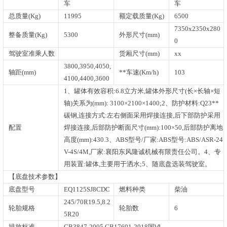
车
车
总质量(Kg)
11995
额定载质量(Kg)
6500
7350x2350x280
整备质量(Kg)
5300
外形尺寸(mm)
0
驾驶室准乘人数
货厢尺寸(mm)
xx
3800,3950,4050,
轴距(mm)
**车速(Km/h)
103
4100,4400,3600
1、罐体有效容积:6.8立方米,罐体外形尺寸(长×长轴×短
轴)关系为(mm): 3100×2100×1400;2、防护材料:Q23**
碳钢,连接方式:左右侧面采用焊接连接,后下部防护采用
配置
焊接连接,后部防护断面尺寸(mm):100×50,后部防护离地
高度(mm):430.3、ABS型号/厂家:ABS型号:ABS/ASR-24
V-4S/4M,厂家:襄阳东风隆诚机械有限责任公司。4、专
用装置:罐体,主要用于洒水;5、随底盘选装驾驶室。
【底盘技术参数】
底盘型号
EQ1125SJ8CDC
燃料种类
柴油
245/70R19.5,8.2
轮胎规格
轮胎数
6
5R20
排放标准
GB3847-2005,GB17691-2018国Ⅵ