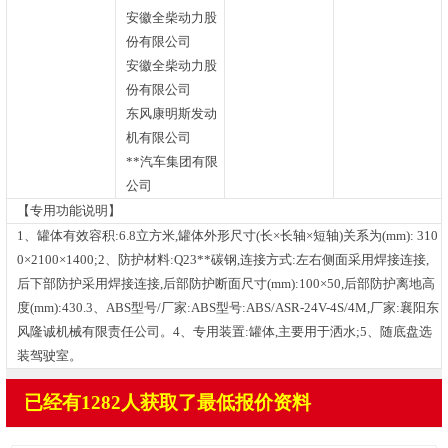
安徽全柴动力股
份有限公司
安徽全柴动力股
份有限公司
东风康明斯发动
机有限公司
**汽车集团有限
公司
【专用功能说明】
1、罐体有效容积:6.8立方米,罐体外形尺寸(长×长轴×短轴)关系为(mm): 310
0×2100×1400;2、防护材料:Q23**碳钢,连接方式:左右侧面采用焊接连接,
后下部防护采用焊接连接,后部防护断面尺寸(mm):100×50,后部防护离地高
度(mm):430.3、ABS型号/厂家:ABS型号:ABS/ASR-24V-4S/4M,厂家:襄阳东
风隆诚机械有限责任公司。4、专用装置:罐体,主要用于洒水;5、随底盘选
装驾驶室。
已经有1282人获取了最低报价资料