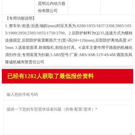
昆明云内动力股
份有限公司
【专用功能说明】
1..整车长/前悬/后悬/轴距(mm)对应关系为:6200/1055/1837/3308,5905/105
5/1900/2950,5505/1055/1750/2700。2.后防护材料为Q235,连接方式为螺栓
连接固定,后部防护装置断面尺寸(宽×高)50×120(mm),后部防护离地高度:47
5mm. 3.选装前面罩,前保险杠,前组合灯具。4.该车主要作用于路面的机械化
清扫作业;专用装置为扫刷.5.ABS型号/厂家:ABS/ASR-12V-4S/4M/襄阳东风
隆诚机械有限责任公司
已经有1282人获取了最低报价资料