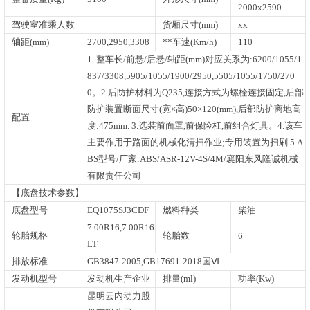
2000x2590
驾驶室准乘人数
货厢尺寸(mm)
xx
轴距(mm)
2700,2950,3308
**车速(Km/h)
110
1..整车长/前悬/后悬/轴距(mm)对应关系为:6200/1055/1
837/3308,5905/1055/1900/2950,5505/1055/1750/270
0。2.后防护材料为Q235,连接方式为螺栓连接固定,后部
防护装置断面尺寸(宽×高)50×120(mm),后部防护离地高
配置
度:475mm. 3.选装前面罩,前保险杠,前组合灯具。4.该车
主要作用于路面的机械化清扫作业;专用装置为扫刷.5.A
BS型号/厂家:ABS/ASR-12V-4S/4M/襄阳东风隆诚机械
有限责任公司
【底盘技术参数】
底盘型号
EQ1075SJ3CDF
燃料种类
柴油
7.00R16,7.00R16
轮胎规格
轮胎数
6
LT
排放标准
GB3847-2005,GB17691-2018国Ⅵ
发动机型号
发动机生产企业
排量(ml)
功率(Kw)
昆明云内动力股