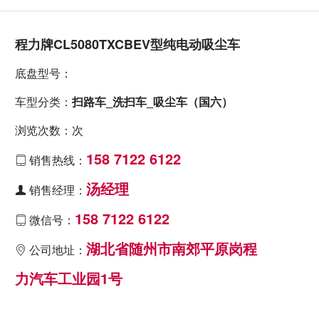
程力牌CL5080TXCBEV型纯电动吸尘车
底盘型号：
车型分类：
扫路车_洗扫车_吸尘车（国六）
浏览次数：次
158 7122 6122
销售热线：

汤经理
销售经理：

158 7122 6122
微信号：

湖北省随州市南郊平原岗程
公司地址：

力汽车工业园1号