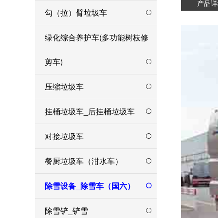
产品详
勾（拉）臂垃圾车
绿化综合养护车(多功能树枝修
剪车)
压缩垃圾车
挂桶垃圾车_后挂桶垃圾车
对接垃圾车
餐厨垃圾车（泔水车）
除雪设备_除雪车（国六）
除雪铲_铲雪