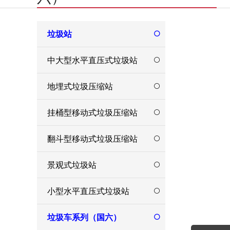
垃圾站
中大型水平直压式垃圾站
地埋式垃圾压缩站
挂桶型移动式垃圾压缩站
翻斗型移动式垃圾压缩站
景观式垃圾站
小型水平直压式垃圾站
垃圾车系列（国六）