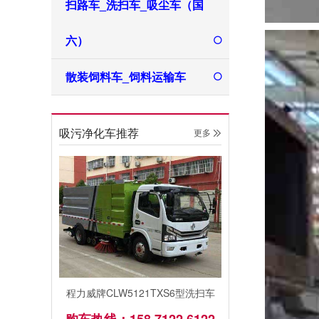
扫路车_洗扫车_吸尘车（国
六）
散装饲料车_饲料运输车
吸污净化车推荐
更多 
程力威牌CLW5121TXS6型洗扫车