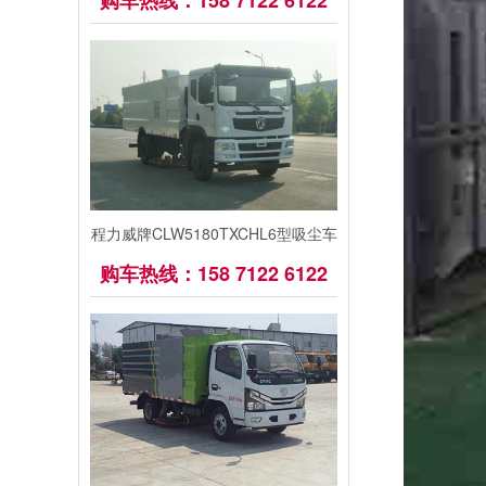
购车热线：158 7122 6122
程力威牌CLW5180TXCHL6型吸尘车
购车热线：158 7122 6122