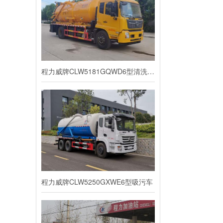
程力威牌CLW5181GQWD6型清洗吸污车
程力威牌CLW5250GXWE6型吸污车