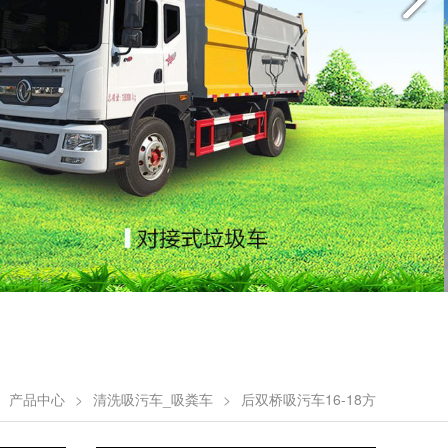
产品中心
>
清洗吸污车_吸粪车
>
后双桥吸污车16-18方