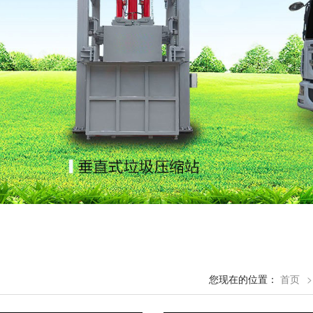
您现在的位置：
首页
>