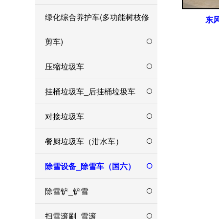
绿化综合养护车(多功能树枝修
东风
剪车)
压缩垃圾车
挂桶垃圾车_后挂桶垃圾车
对接垃圾车
餐厨垃圾车（泔水车）
除雪设备_除雪车（国六）
除雪铲_铲雪
扫雪滚刷_雪滚