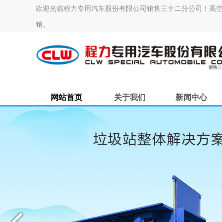
欢迎光临程力专用汽车股份有限公司销售三十二分公司！高空作业车
销。
网站首页
关于我们
新闻中心