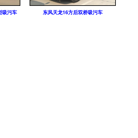
5型吸污车
东风天龙16方后双桥吸污车