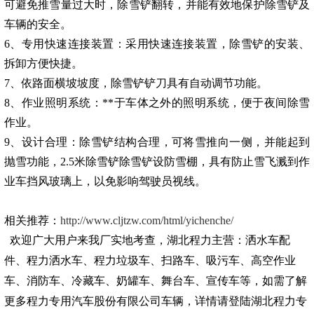
可避免推雪量过大时，除雪铲翻转，并能有效地保护除雪铲及
车辆的安全。
6
、
专用快速连接装置：采用快速连接装置，除雪铲的安装、
拆卸方便快捷。
7
、
依路面横坡坡度，除雪铲铲刀具有自动调节功能。
8
、作业照明系统：**于车体之外的照明系统，便于夜间除雪
作业。
9
、
设计合理：除雪铲结构合理，可将雪推向一侧，并能起到
抛雪功能，
2.5米除雪铲
除雪铲设防雪棚，具有防止雪飞溅到作
业车挡风玻璃上，以免影响驾驶员视线。
相关推荐：
http://www.cljtzw.com/html/yichenche/
欢迎广大用户来我厂实地考查，湖北程力主营：洒水车配
件、程力洒水车、程力垃圾车、扫路车、吸污车、高空作业
车、消防车、冷藏车、奶罐车、舞台车、宣传车等，如需了解
更多程力专用汽车股份有限公司车辆，详情请登陆湖北程力专