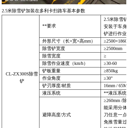
2.5米除雪铲加装在
多利卡扫路车
基本参数
2.5米除雪
**要求
安装于车身
铲进行作业*
外形尺寸（长×宽×高
mm
）
≥
2500
×
1860
除雪铲宽度
≥
2500mm
除雪宽度
≥
除雪作业速度（
km/h
）
≥
30-60
铲板重量
≥
850kg
CL-ZX300S
除雪
作业角度
≥
30
°
铲
铲刃厚度
/
材质
16mm / 65M
液压系统
**液压系统
≥
260mm /
除
能采用分体
避障高度
/
方式
刀任意一点
免推雪量过