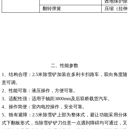
效地保护除
翻转弹簧
压缩（拉伸
二、
性能参数
1
、结构合理：
2.5米除雪铲加装在
多利卡扫路车
，
双向角度随
意可调。
2
、性能可靠：液压操作，方便可靠。
3
、适配性强：适用于轴距
3800mm
及后双桥载货汽车。
4
、操作简便：室内电控操作，安全可靠。
5
、独有避障：
2.5米除雪铲
上部为整体式，避让功能采用分体
式下翻板形式，当除雪铲铲刀任意一点遇到障碍均可通过，又