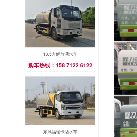
13.5方解放洒水车
购车热线：158 7122 6122
东风福瑞卡洒水车