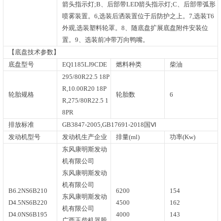
箭头指示灯;B、后部带LED箭头指示灯;C、后部带弧形
喷雾装置。6,选装后洒装置位于后防护之上。7,选装T6
外观,选装塑料轮罩。8、随底盘扩展底盘附件安装位
置。9、选装前冲带万向鸭嘴。
【底盘技术参数】
底盘型号
EQ1185LJ9CDE
燃料种类
柴油
295/80R22.5 18P
R,10.00R20 18P
轮胎规格
轮胎数
6
R,275/80R22.5 1
8PR
排放标准
GB3847-2005,GB17691-2018国Ⅵ
发动机型号
发动机生产企业
排量(ml)
功率(Kw)
东风康明斯发动
机有限公司
东风康明斯发动
机有限公司
B6.2NS6B210
6200
154
东风康明斯发动
D4.5NS6B220
4500
162
机有限公司
D4.0NS6B195
4000
143
广西玉柴机器股