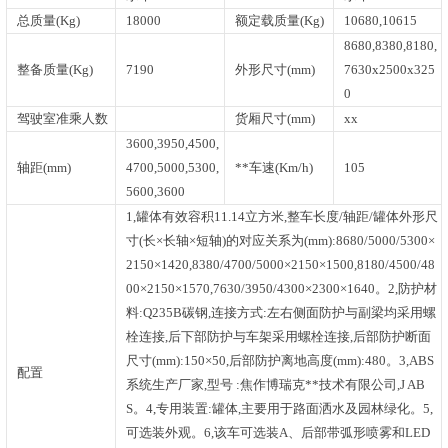
总质量(Kg)
18000
额定载质量(Kg)
10680,10615
8680,8380,8180,
整备质量(Kg)
7190
外形尺寸(mm)
7630x2500x325
0
驾驶室准乘人数
货厢尺寸(mm)
xx
3600,3950,4500,
轴距(mm)
4700,5000,5300,
**车速(Km/h)
105
5600,3600
1,罐体有效容积11.14立方米,整车长度/轴距/罐体外形尺
寸(长×长轴×短轴)的对应关系为(mm):8680/5000/5300×
2150×1420,8380/4700/5000×2150×1500,8180/4500/48
00×2150×1570,7630/3950/4300×2300×1640。2,防护材
料:Q235B碳钢,连接方式:左右侧面防护与副梁均采用螺
栓连接,后下部防护与车架采用螺栓连接,后部防护断面
尺寸(mm):150×50,后部防护离地高度(mm):480。3,ABS
配置
系统生产厂家,型号 :焦作博瑞克**技术有限公司,J AB
S。4,专用装置:罐体,主要用于路面洒水及园林绿化。5,
可选装外观。6,该车可选装A、后部带弧形喷雾和LED