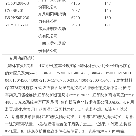
YCS04200-68
4156
147
份有限公司
CY4SK761
4087
145
东风朝阳朝柴动
B6.2NS6B230
6200
169
力有限公司
YCY30165-60
2970
121
东风康明斯发动
机有限公司
广西玉柴机器股
份有限公司
【专用功能说明】
1,罐体有效容积11.14立方米,整车长度/轴距/罐体外形尺寸(长×长轴×短轴)
的对应关系为(mm):8680/5000/5300×2150×1420,8380/4700/5000×2150×15
00,8180/4500/4800×2150×1570,7630/3950/4300×2300×1640。2,防护材料:
Q235B碳钢,连接方式:左右侧面防护与副梁均采用螺栓连接,后下部防护与
车架采用螺栓连接,后部防护断面尺寸(mm):150×50,后部防护离地高度(mm):
480。3,ABS系统生产厂家,型号 :焦作博瑞克**技术有限公司,J ABS。4,专用
装置:罐体,主要用于路面洒水及园林绿化。5,可选装外观。6,该车可选装
A、后部带弧形喷雾和LED箭头指示灯;B、后部带LED箭头指示灯;C、后部
带弧形喷雾装置。6,选装后洒装置位于后防护之上。7,选装T6外观,选装塑
料轮罩。8、随底盘扩展底盘附件安装位置。9、选装前冲带万向鸭嘴。