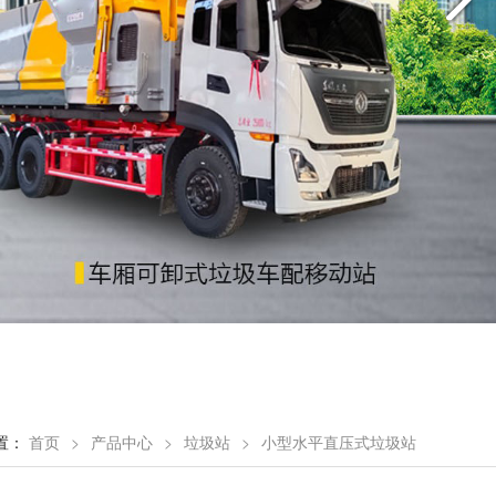
置：
首页
>
产品中心
>
垃圾站
>
小型水平直压式垃圾站