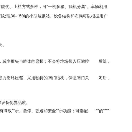
性能优、上料方式多样，可“一机多箱、箱机分离”、车辆利用
理30-150t的小型垃圾站。设备结构和布局可以根据用户
长。
稳，减少推头与腔体的磨损；不会将垃圾带入压缩腔 后部，
行强力循环压缩，采用独特的闸门结构，保证闸门关 闭后，
保设备优异品质。
满载**示、急停、强退和安全**示功能；可选配 **的****