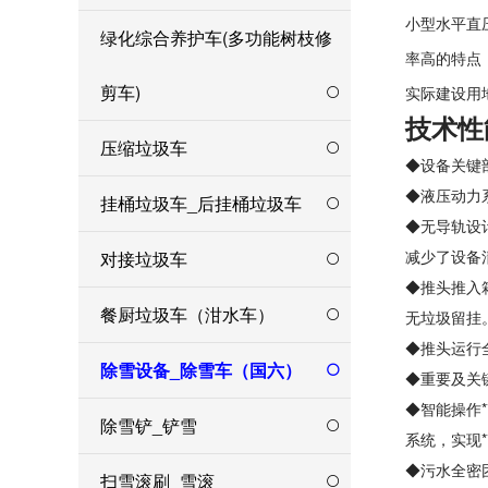
小型水平直
绿化综合养护车(多功能树枝修
率高的特点
剪车)
实际建设用
技术性
压缩垃圾车
◆设备关键
◆液压动力
挂桶垃圾车_后挂桶垃圾车
◆无导轨设
减少了设备
对接垃圾车
◆推头推入
餐厨垃圾车（泔水车）
无垃圾留挂
◆推头运行
除雪设备_除雪车（国六）
◆重要及关
◆智能操作*
除雪铲_铲雪
系统，实现**
◆污水全密
扫雪滚刷_雪滚