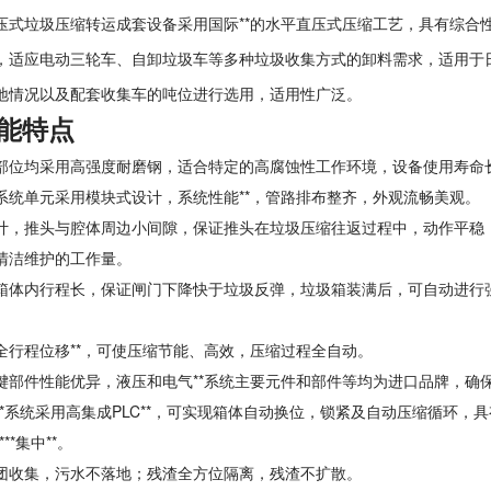
压式垃圾压缩转运成套设备采用国际**的水平直压式压缩工艺，具有综合
，适应电动三轮车、自卸垃圾车等多种垃圾收集方式的卸料需求，适用于日处
地情况以及配套收集车的吨位进行选用，适用性广泛。
能特点
部位均采用高强度耐磨钢，适合特定的高腐蚀性工作环境，设备使用寿命
系统单元采用模块式设计，系统性能**，管路排布整齐，外观流畅美观。
计，推头与腔体周边小间隙，保证推头在垃圾压缩往返过程中，动作平
清洁维护的工作量。
箱体内行程长，保证闸门下降快于垃圾反弹，垃圾箱装满后，可自动进
。
全行程位移**，可使压缩节能、高效，压缩过程全自动。
键部件性能优异，液压和电气**系统主要元件和部件等均为进口品牌，确
*系统采用高集成PLC**，可实现箱体自动换位，锁紧及自动压缩循环，具有
**集中**。
团收集，污水不落地；残渣全方位隔离，残渣不扩散。