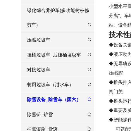
小型水平
绿化综合养护车(多功能树枝修
分离”、车
剪车)
站。设备
技术性
压缩垃圾车
◆设备关
◆液压动
挂桶垃圾车_后挂桶垃圾车
◆无导轨
对接垃圾车
压缩腔 
◆推头推
餐厨垃圾车（泔水车）
闸门关 
除雪设备_除雪车（国六）
◆推头运
◆重要及
除雪铲_铲雪
◆智能操作
可选配**的
扫雪滚刷_雪滚