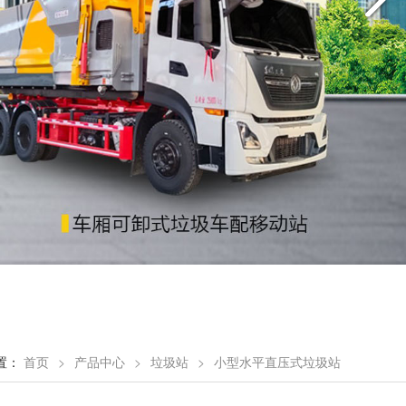
置：
首页
>
产品中心
>
垃圾站
>
小型水平直压式垃圾站