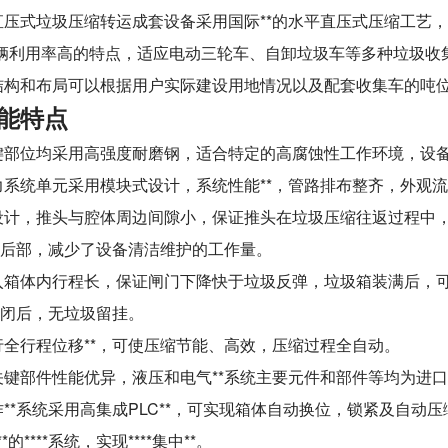
直压式垃圾压缩转运成套设备采用国际**的水平直压式压缩工艺
辆利用率高的特点，适应电动三轮车、自卸垃圾车等多种垃圾收集方
结构和布局可以根据用户实际建设用地情况以及配套收集车的吨
能特点
键部位均采用高强度耐磨钢，适合特定的高腐蚀性工作环境，设
力系统单元采用模块式设计，系统性能**，管路排布整齐，外观
设计，推头与腔体周边间隙小，保证推头在垃圾压缩往返过程中
后部，减少了设备清洁维护的工作量。
入箱体内行程长，保证闸门下降快于垃圾反弹，垃圾箱装满后，
闭后，无垃圾留挂。
行全行程位移**，可使压缩节能、高效，压缩过程全自动。
关键部件性能优异，液压和电气**系统主要元件和部件等均为进
**系统采用高集成PLC**，可实现箱体自动换位，锁紧及自动压
****系统，实现****集中**。